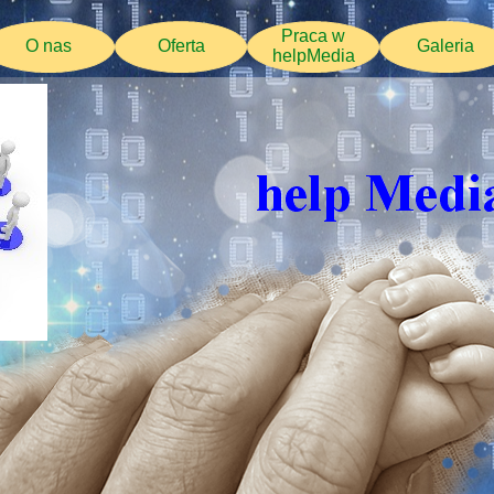
Praca w
O nas
Oferta
Galeria
helpMedia